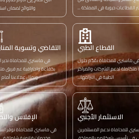
ثر القطاعات حيوية في المملكة ...
واللوائح لضمان استد
القطاع الطبي
التقاضي وتسوية المنا
ي ماستري للمحاماة نقدّم حلول
في ماستري للمحاماة ندير ا
 متكاملة لدعم الشركات والمراكز
بكفاءة واحترافية عبر فريق م
الطبية في التزامها...
ونمثل عملاءنا أمام ج
الاستثمار الأجنبي
الإفلاس والت
تري للمحاماة ندعم المستثمرين
في ماستري للمحاماة نوفر است
نب في تأسيس شركاتهم بالمملكة،
وخدمات قانونية شاملة في 