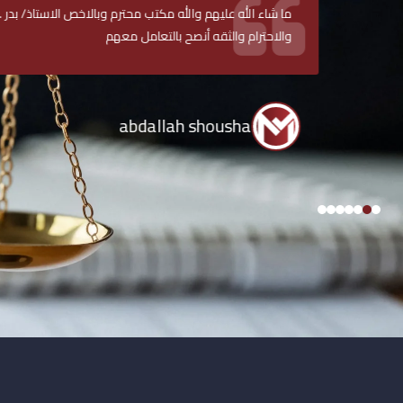
ما شاء الله عليهم والله مكتب محترم وبالاخص الاستاذ/ بدر ........الخبرة و
والاحترام والثقه أنصح بالتعامل معهم
abdallah shousha