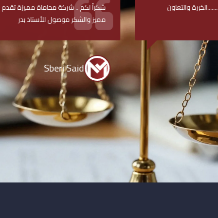
التعاون
شكراً لكم .. شركة محاماة مميزة تقدم خدمات قان
مميز والشكر موصول للأستاذ بدر
Sberi Said