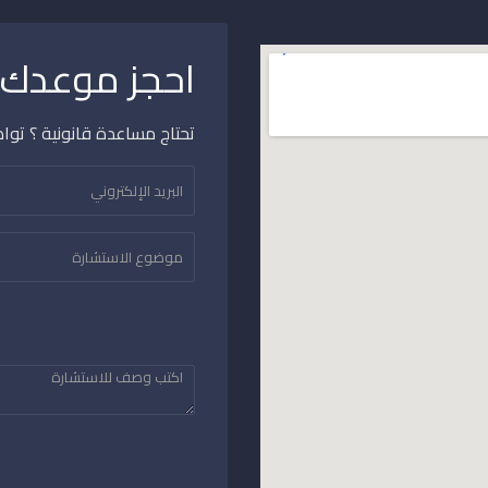
احجز موعدك م
تحتاج مساعدة قانونية ؟ تواص