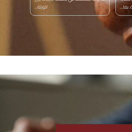
بما...
الورثة...