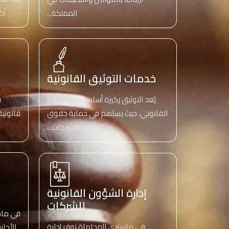
أك
المملكة...
خدمات التوثيق القانونية
يُعد التوثيق ركيزة أساسية في النظام
ف
القانوني، حيث يساهم في حماية حقوق
قانونية
الأفراد والشركات...
إدارة الشؤون القانونية
للشركات
في ماس
في ماستري للمحاماة نوفر إدارة
الأجا