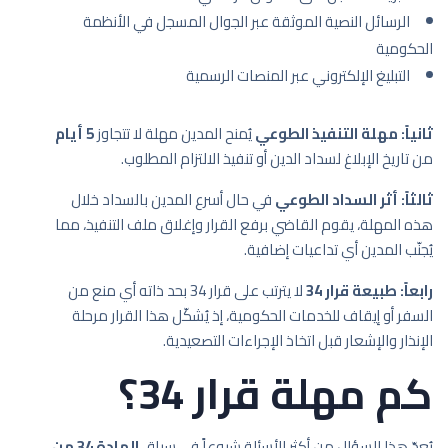
الرسائل النصية الموثقة عبر الجوال المسجل في الأنظمة
الحكومية
التبليغ الإلكتروني عبر المنصات الرسمية
ثانياً: مهلة التنفيذ الطوعي
يُمنح المدين مهلة لا تتجاوز
5 أيام
من تاريخ الإبلاغ لسداد الدين أو تنفيذ الالتزام المطلوب.
ثالثاً: أثر السداد الطوعي
في حال أسرع المدين بالسداد خلال
هذه المهلة، يقوم القاضي برفع القرار وإغلاق ملف التنفيذ، مما
يُجنّب المدين أي تداعيات إضافية.
رابعاً: طبيعة قرار 34
لا يترتب على قرار 34 بحد ذاته أي منع من
السفر أو إيقاف للخدمات الحكومية، إذ يُشكّل هذا القرار مرحلة
الإنذار والإشعار قبل اتخاذ الإجراءات التصعيدية.
كم مهلة قرار 34؟
يُعدّ هذا السؤال من أكثر الأسئلة شيوعاً في سياق
المادة 34 من