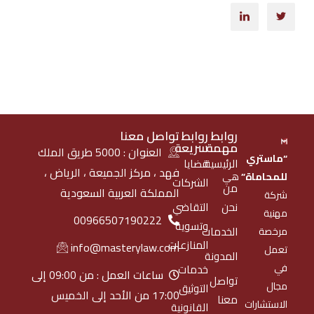
روابط
روابط
تواصل معنا
مهمة
سريعة
العنوان : 5000 طريق الملك
“ماستري
الرئيسية
قضايا
فهد ، مركز الجميعة ، الرياض ،
للمحاماة”
هي
الشركات
من
المملكة العربية السعودية
شركة
نحن
التقاضي
مهنية
00966507190222
وتسوية
الخدمات
مرخصة
المنازعات
info@masterylaw.com
تعمل
المدونة
في
خدمات
ساعات العمل : من 09:00 إلى
تواصل
مجال
التوثيق
17:00 من الأحد إلى الخميس
معنا
الاستشارات
القانونية