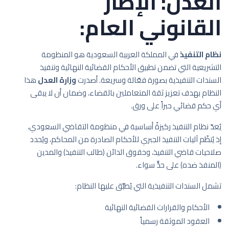
العدل: الإطار
القانوني العام:
نظام التنفيذ
في المملكة العربية السعودية هو المنظومة
التشريعية التي تضمن تطبيق الأحكام القضائية النهائية وتنفيذ
السندات التنفيذية بصورة فعّالة وسريعة. أصدرت
وزارة العدل
هذا
النظام بهدف تعزيز ثقة المتعاملين بالقضاء، وضمان أن لا يبقى
أي حكم قضائي حبراً على ورق.
يُعدّ نظام التنفيذ ركيزةً أساسية في منظومة التقاضي السعودي،
إذ يُنظّم آليات التنفيذ الجبري للأحكام الصادرة من المحاكم، ويُحدد
صلاحيات قاضي التنفيذ، وحقوق الدائن (طالب التنفيذ) والمدين
(المنفذ ضده) على حدٍّ سواء.
تشمل السندات التنفيذية التي يُطبَّق عليها النظام:
الأحكام والقرارات القضائية النهائية
العقود الموثقة رسمياً