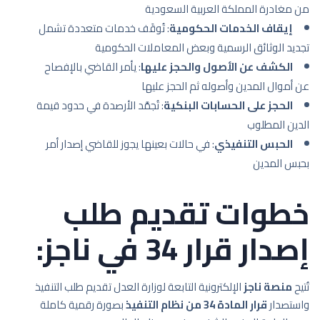
من مغادرة المملكة العربية السعودية
إيقاف الخدمات الحكومية
: تُوقَف خدمات متعددة تشمل
تجديد الوثائق الرسمية وبعض المعاملات الحكومية
الكشف عن الأصول والحجز عليها
: يأمر القاضي بالإفصاح
عن أموال المدين وأصوله ثم الحجز عليها
الحجز على الحسابات البنكية
: تُجمَّد الأرصدة في حدود قيمة
الدين المطلوب
الحبس التنفيذي
: في حالات بعينها يجوز للقاضي إصدار أمر
بحبس المدين
خطوات تقديم طلب
إصدار قرار 34 في ناجز:
تُتيح
منصة ناجز
الإلكترونية التابعة لوزارة العدل تقديم طلب التنفيذ
واستصدار
قرار المادة 34 من نظام التنفيذ
بصورة رقمية كاملة