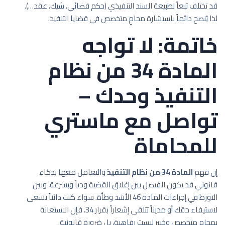
قد تختلف تبعاً لطبيعة السند التنفيذي (حكم قضائي، شيك، عقد…).
لذا يُنصح دائماً باستشارة محامٍ متخصص في قضايا التنفيذ.
خاتمة: لا تواجه
المادة 34 من نظام
التنفيذ وحدك –
تواصل مع ماستري
للمحاماة
إن فهم
المادة 34 من نظام التنفيذ
والتعامل معها بذكاء
قانوني قد يكون الفيصل بين إغلاق القضية ودياً وبسرعة، وبين
التورط في إجراءات المادة 46 الأشد وطأة. سواء كنت دائناً تسعى
لاستيفاء حقك أو مديناً تتلقى إشعاراً بقرار 34، فإن الاستعانة
بمحامٍ متخصص وخبير ليست رفاهية، بل ضرورة قانونية.