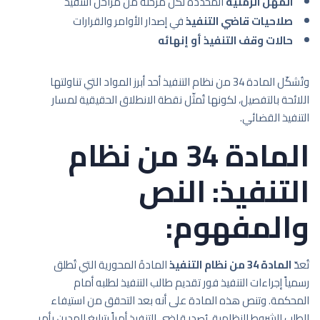
المهل الزمنية
المحددة لكل مرحلة من مراحل التنفيذ
صلاحيات قاضي التنفيذ
في إصدار الأوامر والقرارات
حالات وقف التنفيذ أو إنهائه
وتُشكّل المادة 34 من نظام التنفيذ أحد أبرز المواد التي تناولتها
اللائحة بالتفصيل، لكونها تُمثّل نقطة الانطلاق الحقيقية لمسار
التنفيذ القضائي.
المادة 34 من نظام
التنفيذ: النص
والمفهوم:
تُعدّ
المادة 34 من نظام التنفيذ
المادةَ المحورية التي تُطلق
رسمياً إجراءات التنفيذ فور تقديم طالب التنفيذ لطلبه أمام
المحكمة. وتنص هذه المادة على أنه بعد التحقق من استيفاء
الطلب للشروط النظامية، يُصدر قاضي التنفيذ أمراً بتبليغ المدين بأمر