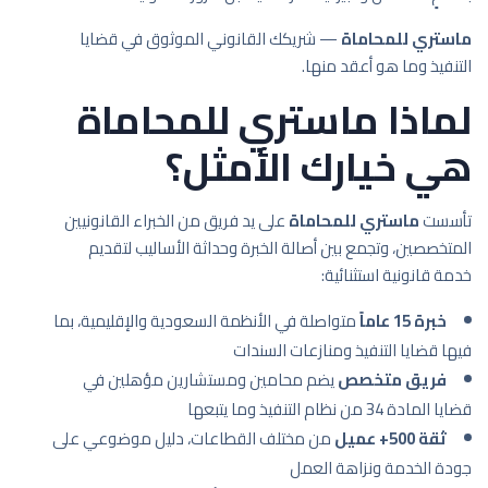
ماستري للمحاماة
— شريكك القانوني الموثوق في قضايا
التنفيذ وما هو أعقد منها.
لماذا ماستري للمحاماة
هي خيارك الأمثل؟
تأسست
ماستري للمحاماة
على يد فريق من الخبراء القانونيين
المتخصصين، وتجمع بين أصالة الخبرة وحداثة الأساليب لتقديم
خدمة قانونية استثنائية:
خبرة 15 عاماً
متواصلة في الأنظمة السعودية والإقليمية، بما
فيها قضايا التنفيذ ومنازعات السندات
فريق متخصص
يضم محامين ومستشارين مؤهلين في
قضايا المادة 34 من نظام التنفيذ وما يتبعها
ثقة 500+ عميل
من مختلف القطاعات، دليل موضوعي على
جودة الخدمة ونزاهة العمل