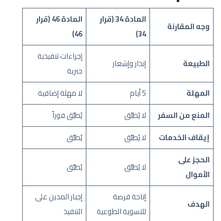
المادة 34 (قرار
المادة 46 (قرار
وجه المقارنة
46)
34)
إجراءات تنفيذية
الطبيعة
إنذار وإشعار
جبرية
المهلة
5 أيام
لا مهلة إضافية
المنع من السفر
لا يُطبَّق
يُطبَّق فوراً
إيقاف الخدمات
لا يُطبَّق
يُطبَّق
الحجز على
لا يُطبَّق
يُطبَّق
الأموال
إتاحة فرصة
إجبار المدين على
الهدف
للتسوية الطوعية
التنفيذ