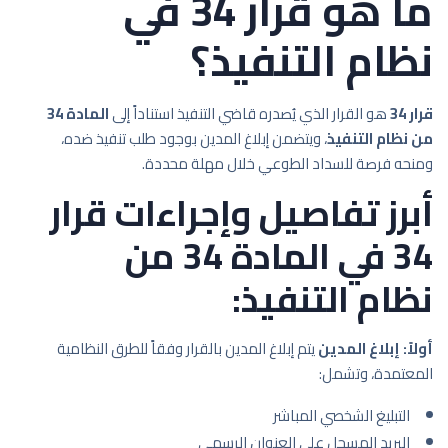
ما هو قرار 34 في
نظام التنفيذ؟
قرار 34
هو القرار الذي يُصدره قاضي التنفيذ استناداً إلى
المادة 34
من نظام التنفيذ
، ويتضمن إبلاغ المدين بوجود طلب تنفيذ ضده،
ومنحه فرصة للسداد الطوعي خلال مهلة محددة.
أبرز تفاصيل وإجراءات قرار
34 في المادة 34 من
نظام التنفيذ:
أولاً: إبلاغ المدين
يتم إبلاغ المدين بالقرار وفقاً للطرق النظامية
المعتمدة، وتشمل:
التبليغ الشخصي المباشر
البريد المسجل على العنوان الرسمي