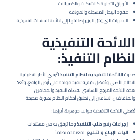
الأوراق التجارية كالشيكات والكمبيالات
عقود الإيجار المسجلة والموثقة
المحررات التي يُقرّر الوزير إضافتها إلى قائمة السندات التنفيذية
اللائحة التنفيذية
لنظام التنفيذ:
صدرت
اللائحة التنفيذية لنظام التنفيذ
لتُرسي الأطر التطبيقية
للنظام الأصلي وتُفصّل كيفية تنفيذ مواده على أرض الواقع. وتُعدّ
هذه اللائحة المرجعَ الأساسي لقضاة التنفيذ والمحامين
والمتقاضين الساعين إلى تطبيق أحكام النظام بصورة صحيحة.
تُغطي اللائحة التنفيذية جوانب جوهرية، أبرزها:
إجراءات رفع طلب التنفيذ
وما يُرفق به من مستندات
آليات الإبلاغ والتبليغ
المعتمدة نظاماً