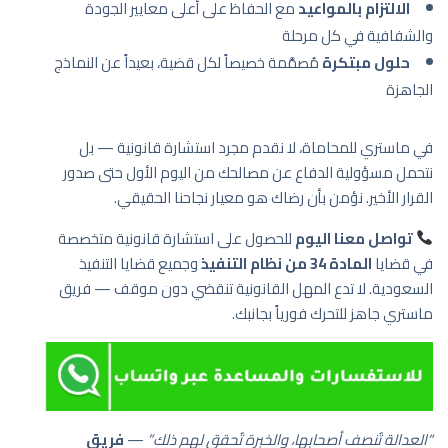
الالتزام بالمواعيد
مع الحفاظ على أعلى معايير الجودة
والشفافية في كل مرحلة
حلول مبتكرة
مُصمَّمة خصيصاً لكل قضية، بعيداً عن النماذج
الجاهزة
في ماستري للمحاماة، لا نقدم مجرد استشارة قانونية — بل
نتحمل مسؤولية الدفاع عن مصالحك من اليوم الأول حتى صدور
القرار الأخير. نؤمن بأن رضاك هو معيار نجاحنا الحقيقي.
تواصل معنا اليوم
للحصول على استشارة قانونية متخصصة
في قضايا
المادة 34 من نظام التنفيذ
وجميع قضايا التنفيذ
السعودية. لا تدع المهل القانونية تنقضي دون موقف — فريق
ماستري جاهز للتحرك فورياً بجانبك.
“العدالة تُنصف أصحابها، والخبرة تُحقق لهم ذلك”
—
فريق