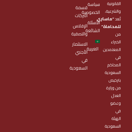
القانونية
سياسة
قسمة
والشرعية،
الخصوصية
التركات
تُعد
“ماستري
الأسئلة
الإفلاس
للمحاماة”
الشائعة
والتصفية
من
الخبراء
الاستثمار
العربية
المعتمدين
الأجنبي
في
في
المحاكم
السعودية
السعودية
بترخيص
من وزارة
العدل
وعضو
في
الهيئة
السعودية