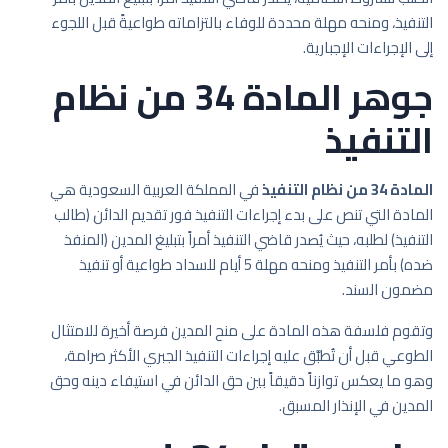
التنفيذ، ومنحه مهلة محددة للوفاء بالتزاماته طواعيةً قبل اللجوء
إلى الإجراءات الإجبارية.
جوهر المادة 34 من نظام
التنفيذ
المادة 34 من نظام التنفيذ
في المملكة العربية السعودية هي
المادة التي تنص على بدء إجراءات التنفيذ فور تقديم الدائن (طالب
التنفيذ) لطلبه، حيث يُصدر قاضي التنفيذ أمراً بتبليغ المدين (المنفذ
ضده) بأمر التنفيذ ومنحه مهلة 5 أيام للسداد طواعية أو تنفيذ
مضمون السند.
وتقوم فلسفة هذه المادة على منح المدين فرصة أخيرة للامتثال
الطوعي قبل أن تُطبَّق عليه إجراءات التنفيذ الجبري الأكثر صرامة،
وهو ما يعكس توازناً دقيقاً بين حق الدائن في استيفاء دينه وحق
المدين في الإنذار المسبق.