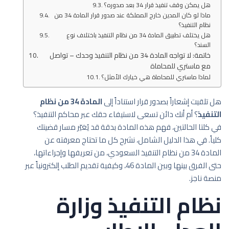
هل يمكن وقف تنفيذ قرار 34 بعد صدوره؟
ماذا لو كان المدين خارج المملكة عند صدور قرار المادة 34 من
نظام التنفيذ؟
هل يختلف تطبيق المادة 34 من نظام التنفيذ باختلاف نوع
السند؟
خاتمة: لا تواجه المادة 34 من نظام التنفيذ وحدك – تواصل
مع ماستري للمحاماة
لماذا ماستري للمحاماة هي خيارك الأمثل؟
هل تلقيت إشعاراً بصدور قرار استناداً إلى
المادة 34 من نظام
التنفيذ
؟ أم أنك دائن تسعى لاستيفاء حقك عبر محاكم التنفيذ؟
في كلتا الحالتين، فهم هذه المادة بدقة قد يُغيّر مسار قضيتك
كلياً. في هذا الدليل الشامل، نشرح كل ما تحتاج معرفته عن
المادة 34 من نظام التنفيذ السعودي، من تعريفها وإجراءاتها،
حتى الفرق بينها وبين المادة 46، وكيفية تقديم الطلب إلكترونياً عبر
منصة ناجز.
نظام التنفيذ وزارة