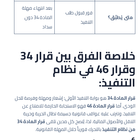
بعد انتهاء مهلة
فور قبول طلب
متى يُطبَّق؟
المادة 34 دون
التنفيذ
سداد
خلاصة الفرق بين قرار 34
وقرار 46 في نظام
التنفيذ:
قرار المادة 34
هو بوابة التنفيذ الأولى؛ إشعار ومهلة وفرصة للحل
الودي. أما
قرار المادة 46
فهو الاستجابة الحازمة للامتناع عن
التنفيذ، وتترتب عليه عواقب قانونية جسيمة تطال الحرية وحرية
التنقل والأصول المالية. لذا، يُنصح كل مدين تلقى
قرار المادة 34
من نظام التنفيذ
بالتحرك فورياً خلال المهلة القانونية.