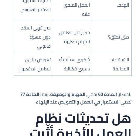
حماية استمرارية
الهدف
العمل المتفق
العقد والتعويض
عليه
حين يُنهى العقد
حين يُحال العامل
متى تُطبَّق؟
دون مسوّغ
لمهام مغايرة
قانوني
النتيجة عند
شكوى عمالية أو
تعويض مادي
المخالفة
دعوى قضائية
للعامل المفصول
باختصار:
المادة 60
تحمي
المهام والوظيفة
، بينما
المادة 77
تحمي
الاستمرار في العمل والتعويض عند الإنهاء
.
هل تحديثات نظام
العمل الأخيرة أثّرت