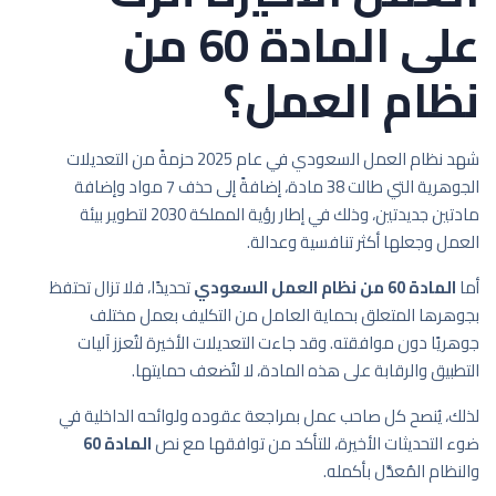
على المادة 60 من
نظام العمل؟
شهد نظام العمل السعودي في عام 2025 حزمةً من التعديلات
الجوهرية التي طالت 38 مادة، إضافةً إلى حذف 7 مواد وإضافة
مادتين جديدتين، وذلك في إطار رؤية المملكة 2030 لتطوير بيئة
العمل وجعلها أكثر تنافسية وعدالة.
أما
المادة 60 من نظام العمل السعودي
تحديدًا، فلا تزال تحتفظ
بجوهرها المتعلق بحماية العامل من التكليف بعمل مختلف
جوهريًا دون موافقته. وقد جاءت التعديلات الأخيرة لتُعزز آليات
التطبيق والرقابة على هذه المادة، لا لتُضعف حمايتها.
لذلك، يُنصح كل صاحب عمل بمراجعة عقوده ولوائحه الداخلية في
ضوء التحديثات الأخيرة، للتأكد من توافقها مع نص
المادة 60
والنظام المُعدَّل بأكمله.