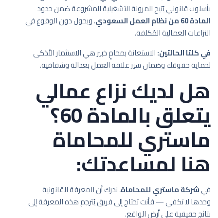
بأسلوب قانوني يُتيح المرونة التشغيلية المشروعة ضمن حدود
المادة 60 من نظام العمل السعودي
، ويحول دون الوقوع في
النزاعات العمالية المُكلفة.
في كلتا الحالتين:
الاستعانة بمحامٍ خبير هي الاستثمار الأذكى
لحماية حقوقك وضمان سير علاقة العمل بعدالة وشفافية.
هل لديك نزاع عمالي
يتعلق بالمادة 60؟
ماستري للمحاماة
هنا لمساعدتك:
في
شركة ماستري للمحاماة
، ندرك أن المعرفة القانونية
وحدها لا تكفي — فأنت تحتاج إلى فريق يُترجم هذه المعرفة إلى
نتائج حقيقية على أرض الواقع.