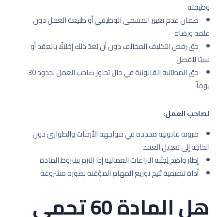
وظيفته
ضمان عدم تغيير المسمى الوظيفي أو طبيعة العمل دون
علمه ورضاه
حق رفض التكليف المخالف دون أن يُعدّ ذلك إخلالًا بالعقد أو
سببًا للفصل
حق المطالبة القانونية في حال تجاوز صاحب العمل لحدود 30
يوماً
لصاحب العمل:
مرونة قانونية محددة في مواجهة الأزمات والطوارئ دون
الحاجة إلى تعديل العقد
إطار واضح يُجنّبه النزاعات العمالية إذا التزم بشروط المادة
أداة تنظيمية تُتيح توزيع المهام المؤقتة بصورة مشروعة
هل المادة 60 تحمي