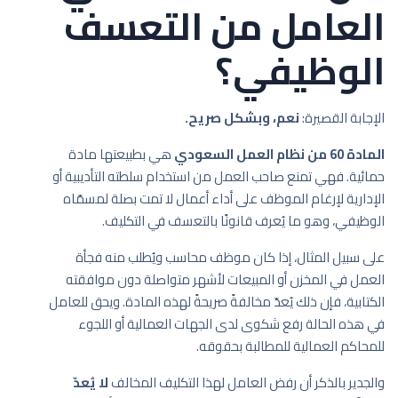
العامل من التعسف
الوظيفي؟
الإجابة القصيرة:
نعم، وبشكل صريح.
المادة 60 من نظام العمل السعودي
هي بطبيعتها مادة
حمائية. فهي تمنع صاحب العمل من استخدام سلطته التأديبية أو
الإدارية لإرغام الموظف على أداء أعمال لا تمت بصلة لمسمّاه
الوظيفي، وهو ما يُعرف قانونًا بالتعسف في التكليف.
على سبيل المثال، إذا كان موظف محاسب ويُطلب منه فجأة
العمل في المخزن أو المبيعات لأشهر متواصلة دون موافقته
الكتابية، فإن ذلك يُعدّ مخالفةً صريحةً لهذه المادة. ويحق للعامل
في هذه الحالة رفع شكوى لدى الجهات العمالية أو اللجوء
للمحاكم العمالية للمطالبة بحقوقه.
والجدير بالذكر أن رفض العامل لهذا التكليف المخالف
لا يُعدّ