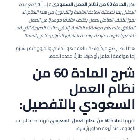
تنص
المادة 60 من نظام العمل السعودي
على أنه:
“مع عدم
الإخلال بما تضمنته المادة (الثامنة والثلاثون) من هذا النظام، لا
يجوز تكليف العامل بعمل يختلف اختلافًا جوهريًا عن العمل
المتفق عليه بغير موافقته الكتابية، إلا في حالات الضرورة التي قد
تقتضيها ظروف عارضة، ولمدة لا تتجاوز ثلاثين يومًا في السنة”.
هذا النص يضع مبدأً واضحًا: العقد هو الحاكم، والخروج عنه يستلزم
إما موافقة العامل أو ظرفًا طارئًا محدد المدة.
شرح المادة 60 من
نظام العمل
السعودي بالتفصيل:
لفهم
المادة 60 من نظام العمل السعودي
فهمًا صحيحًا، يجب
الوقوف عند أربعة محاور رئيسية: