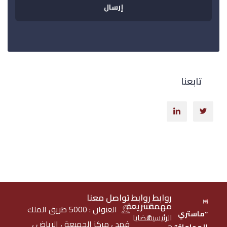
تابعنا
روابط
روابط
تواصل معنا
مهمة
سريعة
العنوان : 5000 طريق الملك
“ماستري
الرئيسية
قضايا
فهد ، مركز الجميعة ، الرياض ،
للمحاماة”
هي