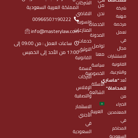
الشركات
من
المملكة العربية السعودية
شركة
نحن
التقاضي
مهنية
00966507190222
وتسوية
الخدمات
مرخصة
المنازعات
info@masterylaw.com
تعمل
المدونة
في
خدمات
ساعات العمل : من 09:00 إلى
تواصل
مجال
التوثيق
17:00 من الأحد إلى الخميس
معنا
الاستشارات
القانونية
القانونية
سياسة
قسمة
والشرعية،
الخصوصية
التركات
تُعد
“ماستري
الأسئلة
الإفلاس
للمحاماة”
الشائعة
والتصفية
من
الخبراء
الاستثمار
العربية
المعتمدين
الأجنبي
في
في
المحاكم
السعودية
السعودية