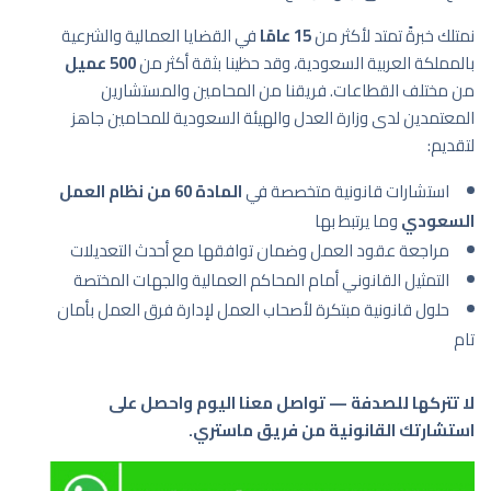
نمتلك خبرةً تمتد لأكثر من
15 عامًا
في القضايا العمالية والشرعية
بالمملكة العربية السعودية، وقد حظينا بثقة أكثر من
500 عميل
من مختلف القطاعات. فريقنا من المحامين والمستشارين
المعتمدين لدى وزارة العدل والهيئة السعودية للمحامين جاهز
لتقديم:
استشارات قانونية متخصصة في
المادة 60 من نظام العمل
السعودي
وما يرتبط بها
مراجعة عقود العمل وضمان توافقها مع أحدث التعديلات
التمثيل القانوني أمام المحاكم العمالية والجهات المختصة
حلول قانونية مبتكرة لأصحاب العمل لإدارة فرق العمل بأمان
تام
لا تتركها للصدفة — تواصل معنا اليوم واحصل على
استشارتك القانونية من فريق ماستري.