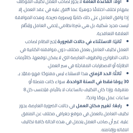
أولًا: القاعدة العامة
لا يجوز لصاحب العمل تكليف الموظف
بمهام تختلف اختلافًا جوهريًا عما اتُّفق عليه في عقد العمل، إلا
إذا وافق العامل على ذلك كتابيًا وبصورة صريحة. وهذه الموافقة
ليست مجرد شكلية، بل هي شرط نظامي يُحمي العامل ويُنظّم
العلاقة التعاقدية.
ثانيًا: الاستثناء في حالات الضرورة
يُجيز النظام لصاحب
العمل تكليف العامل بعمل مختلف دون موافقته الكتابية في
حالات الطوارئ والظروف العارضة التي لا يمكن توقعها، كالأزمات
الطارئة أو الاضطرابات المفاجئة في سير العمل.
ثالثًا: الحد الزمني
هذا الاستثناء ليس مفتوحًا؛ فهو مقيَّد بـ
30 يومًا فقط في السنة الواحدة
، سواء كانت متصلة أو
متفرقة. وإذا كان التكليف بالساعات لا بالأيام، فيُحتسب كل 8
ساعات عمل يومًا واحدًا.
رابعًا: تغيير مكان العمل
في حالات الضرورة العارضة، يجوز
تكليف العامل بالعمل في موقع جغرافي مختلف عن المتفق
عليه، غير أن صاحب العمل يتحمل في هذه الحالة كافة تكاليف
انتقاله وإقامته.