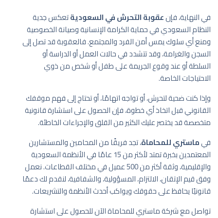
في النهاية، فإن
عقوبة التحرش في السعودية
تعكس جدية
النظام السعودي في حماية الكرامة الإنسانية وصيانة الخصوصية
ومنع أي سلوك يمس أمن الفرد والمجتمع. فالعقوبة قد تصل إلى
السجن والغرامة، وقد تتشدد في حالات العمل أو الدراسة أو
السلطة أو عند وقوع الجريمة على طفل أو شخص من ذوي
الاحتياجات الخاصة.
وإذا كنت ضحية لتحرش، أو تواجه اتهامًا، أو تحتاج إلى فهم موقفك
القانوني قبل اتخاذ أي خطوة، فإن الحصول على استشارة قانونية
متخصصة قد يختصر عليك الكثير من القلق والإجراءات الخاطئة.
في
ماستري للمحاماة
، تجد فريقًا من المحامين والمستشارين
المعتمدين بخبرة تمتد لأكثر من 15 عامًا في الأنظمة السعودية
والإقليمية، وثقة أكثر من 500 عميل في مختلف القطاعات. نعمل
وفق قيم الإتقان، الالتزام، المسؤولية، والشفافية، لنقدم لك دعمًا
قانونيًا يحافظ على حقوقك ويواكب أحدث الأنظمة والتشريعات.
تواصل مع شركة ماستري للمحاماة الآن للحصول على استشارة