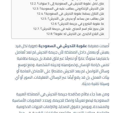
متى تصل عقوبة التحرش في السعودية إلى 5 سنوات؟
هل التحرش الإلكتروني يعاقب عليه في السعودية؟
هل التنازل يسقط عقوبة التحرش في السعودية؟
هل يعاقب من يساعد أو يحرض على التحرش؟
ما عقوبة الشروع في جريمة التحرش؟
هل يجوز نشر اسم المجني عليه في جريمة التحرش؟
هل البلاغ الكيدي عن التحرش له عقوبة؟
أصبحت معرفة
عقوبة التحرش في السعودية
ضرورة لكل فرد
يعيش أو يعمل داخل المملكة؛ لأن جريمة التحرش لم تعد تُعامل
باعتبارها سلوكًا عابرًا أو تصرفًا غير لائق فقط، بل جريمة نظامية
تمس كرامة الإنسان وخصوصيته وحريته الشخصية. ومع توسع
وسائل التواصل، لم يعد التحرش مقتصرًا على الأماكن العامة أو
بيئات العمل، بل قد يقع أيضًا عبر الرسائل، التعليقات، الصور، أو أي
وسيلة تقنية حديثة.
ومن هنا جاء نظام مكافحة جريمة التحرش في المملكة العربية
السعودية ليضع تعريفًا واضحًا للجريمة، ويحدد العقوبات الأساسية
والمشددة، ويوضح حقوق الضحايا، والتزامات الجهات الحكومية
والخاصة، وحالات التحريض والشروع والبلاغات الكيدية. في هذا