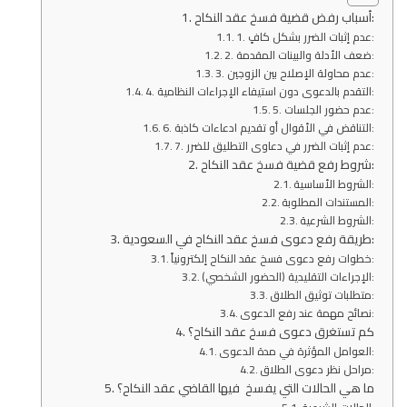
أسباب رفض قضية فسخ عقد النكاح:
1. عدم إثبات الضرر بشكل كافٍ:
2. ضعف الأدلة والبينات المقدمة:
3. عدم محاولة الإصلاح بين الزوجين:
4. التقدم بالدعوى دون استيفاء الإجراءات النظامية:
5. عدم حضور الجلسات:
6. التناقض في الأقوال أو تقديم ادعاءات كاذبة:
7. عدم إثبات الضرر في دعاوى التطليق للضرر:
شروط رفع قضية فسخ عقد النكاح:
الشروط الأساسية:
المستندات المطلوبة:
الشروط الشرعية:
طريقة رفع دعوى فسخ عقد النكاح في السعودية:
خطوات رفع دعوى فسخ عقد النكاح إلكترونياً:
الإجراءات التقليدية (الحضور الشخصي):
متطلبات توثيق الطلاق:
نصائح مهمة عند رفع الدعوى:
كم تستغرق دعوى فسخ عقد النكاح؟
العوامل المؤثرة في مدة الدعوى:
مراحل نظر دعوى الطلاق:
ما هي الحالات التي يفسخ فيها القاضي عقد النكاح؟