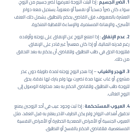
1. الضرر الجسيم
: إذا أثبتت الزوجة تعرضها لضرر جسيم من الزوج،
سواء كان ضرراً جسدياً أو نفسياً أو معنوياً، يستحيل معه دوام
العشرة بالمعروف، فإن القاضي يحكم بالتطليق. يشمل ذلك العنف
الأسري، والإهانة المستمرة، والإساءة اللفظية المتكررة.
2. عدم الإنفاق
: إذا امتنع الزوج عن الإنفاق على زوجته وأولاده
رغم قدرته المالية، أو إذا كان معسراً غير قادر على الإنفاق،
فللزوجة الحق في طلب التطليق، وللقاضي أن يحكم به بعد التحقق
من ذلك.
3. الهجر والغياب
– إذا هجر الزوج زوجته لمدة طويلة دون عذر
مشروع، أو غاب عنها مدة تضررت بها ولم يترك لها نفقة، يحق
للزوجة طلب التطليق، وللقاضي الحكم به بعد محاولة الوصول إلى
الزوج الغائب.
4. العيوب المستحكمة
: إذا ثبت وجود عيب في أحد الزوجين يمنع
تحقيق أهداف الزواج ولم يكن الطرف الآخر يعلم به قبل العقد، مثل
العيوب الجنسية أو الأمراض المعدية الخطيرة أو الأمراض النفسية
المستعصية، فللقاضي الحكم بالفسخ أو التطليق.