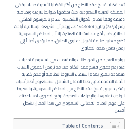
تُعد قضايا فسخ عقد النكاح من أكثر القضايا الأسرية حساسية في
المملكة العربية السعودية، حيث تحكمها ضوابط شرعية ونظامية
دقيقة وفقاً لنظام الأحوال الشخصية الصادر بالمرسوم الملكي
رقم (م/73) وتاريخ 1443/8/8هـ. ورغم أن الشريعة الإسلامية أباحت
الطلاق كحل أخير عند استحالة العشرة، إلا أن المحاكم السعودية
تضع معايير صارمة لقبول دعاوى الطلاق، مما يؤدي أحياناً إلى
رفض بعض هذه الدعاوى.
يواجه العديد من المواطنات والمقيمات في السعودية تحديات
عند رفع دعوى فسخ عقد النكاح حيث قد تُرفض الدعوى لأسباب
متعددة تتعلق بعدم استيفاء الشروط النظامية أو عدم كفاية
الأدلة المقدمة. في هذا المقال الشامل، سنستعرض أهم أسباب
رفض دعوى فسخ عقد النكاح في المحاكم السعودية، والشروط
الواجب توافرها، والإجراءات الصحيحة لرفع الدعوى، لمساعدتك
على فهم النظام القضائي السعودي في هذا المجال بشكل
أفضل.
Table of Contents