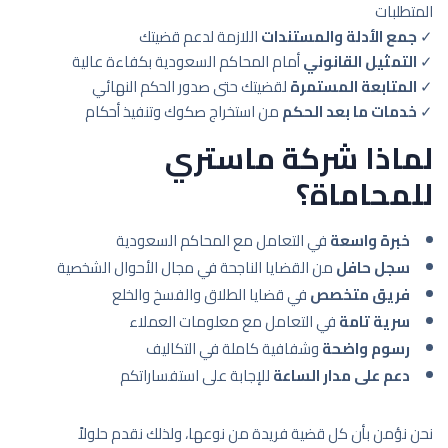
المتطلبات
✓
جمع الأدلة والمستندات
اللازمة لدعم قضيتك
✓
التمثيل القانوني
أمام المحاكم السعودية بكفاءة عالية
✓
المتابعة المستمرة
لقضيتك حتى صدور الحكم النهائي
✓
خدمات ما بعد الحكم
من استخراج صكوك وتنفيذ أحكام
لماذا شركة ماستري
للمحاماة؟
خبرة واسعة
في التعامل مع المحاكم السعودية
سجل حافل
من القضايا الناجحة في مجال الأحوال الشخصية
فريق متخصص
في قضايا الطلاق والفسخ والخلع
سرية تامة
في التعامل مع معلومات العملاء
رسوم واضحة
وشفافية كاملة في التكاليف
دعم على مدار الساعة
للإجابة على استفساراتكم
نحن نؤمن بأن كل قضية فريدة من نوعها، ولذلك نقدم حلولاً