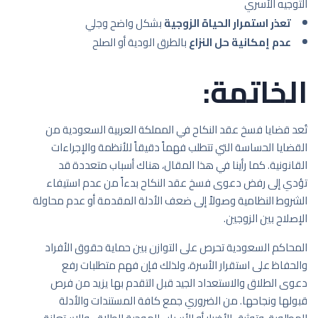
التوجيه الأسري
تعذر استمرار الحياة الزوجية
بشكل واضح وجلي
عدم إمكانية حل النزاع
بالطرق الودية أو الصلح
الخاتمة:
تُعد قضايا فسخ عقد النكاح في المملكة العربية السعودية من
القضايا الحساسة التي تتطلب فهماً دقيقاً للأنظمة والإجراءات
القانونية. كما رأينا في هذا المقال، هناك أسباب متعددة قد
تؤدي إلى رفض دعوى فسخ عقد النكاح بدءاً من عدم استيفاء
الشروط النظامية وصولاً إلى ضعف الأدلة المقدمة أو عدم محاولة
الإصلاح بين الزوجين.
المحاكم السعودية تحرص على التوازن بين حماية حقوق الأفراد
والحفاظ على استقرار الأسرة، ولذلك فإن فهم متطلبات رفع
دعوى الطلاق والاستعداد الجيد قبل التقدم بها يزيد من فرص
قبولها ونجاحها. من الضروري جمع كافة المستندات والأدلة