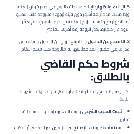
5. الإيلاء والظهار:
الإيلاء هو حلف الزوج على عدم قربان زوجته،
وإذا مضت مدة أربعة أشهر دون فيئة (رجوع)، فللزوجة طلب التطليق.
أما الظهار فهو تشبيه الزوج زوجته بمن يحرم عليه، وإذا لم يكفّر
الزوج عن ظهاره، يحق للزوجة رفع أمرها للقاضي.
8. الامتناع عن الدخول :
إذا امتنع الزوج عن الدخول بزوجته دون
عذر شرعي مقبول بعد مطالبتها له، فللزوجة طلب فسخ النكاح
شروط حكم القاضي
بالطلاق:
لكي يصدر القاضي حكماً بالطلاق أو التطليق، يجب توافر الشروط
التالية:
ثبوت السبب الشرعي
بالبينة المعتبرة (شهود، مستندات،
تقارير)
استنفاد محاولات الإصلاح
بين الزوجين عبر الحكمين أو مكتب