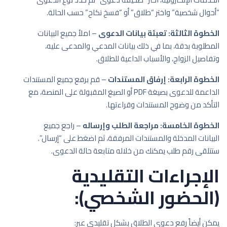
“أحوال شخصية” واختر “طلاق” أو “فسخ نكاح” حسب الحالة.
الخطوة الثالثة: تعبئة بيانات الدعوى
– املأ جميع البيانات
المطلوبة بدقة، بما في ذلك بيانات المدعي والمدعى عليه،
وتفاصيل الزواج، والأسباب الداعية للطلاق.
الخطوة الرابعة: إرفاق المستندات
– قم برفع جميع المستندات
الداعمة للدعوى بصيغة PDF أو الصيغ المقبولة على المنصة، مع
التأكد من وضوح المستندات وقراءتها.
الخطوة الخامسة: مراجعة الطلب وإرساله
– راجع جميع
البيانات المدخلة والمستندات المرفقة، ثم اضغط على “إرسال”.
ستتلقى رقم طلب يمكنك من خلاله متابعة حالة الدعوى.
الإجراءات التقليدية
(الحضور الشخصي):
يمكن أيضاً رفع دعوى الطلاق بشكل تقليدي عبر: