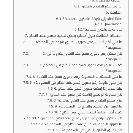
الحالات الشرعية:
شروط حكم القاضي بالطلاق:
الخاتمة:
لماذا تحتاج إلى شركة ماستري للمحاماة؟
خدماتنا تشمل:
لماذا شركة ماستري للمحاماة؟
الأسئلة الشائعة حول أسباب رفض قضية فسخ عقد النكاح:
1. ما هي أكثر أسباب رفض دعوى الطلاق شيوعاً في المحاكم
السعودية؟
2. هل يمكن رفع دعوى فسخ عقد النكاح إلكترونياً في
السعودية؟
3. كم تستغرق مدة دعوى فسخ عقد النكاح في المحاكم
السعودية؟
4. ما هي المستندات المطلوبة لرفع دعوى فسخ عقد النكاح؟
5. هل يجوز للزوجة رفع دعوى فسخ عقد النكاح في السعودية؟
6. ماذا يحدث إذا رُفضت دعوى فسخ عقد النكاح
7. هل محاولة الإصلاح إلزامية قبل فسخ عقد النكاح؟
8. متى يحكم القاضي فسخ عقد النكاح مباشرة؟
9. ما الفرق بين الطلاق والخلع في السعودية؟
10. كيف أختار محامياً لقضية فسخ عقد النكاح؟
11. هل يمكن التراجع عن دعوى فسخ عقد النكاح بعد رفعها؟
12. ما حقوق الزوجة بعد فسخ عقد النكاح في السعودية؟
13. هل توثيق الطلاق إلزامي في السعودية؟