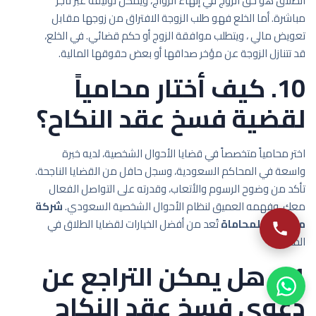
الطلاق هو حق الزوج في إنهاء الزواج، ويمكن توثيقه عبر ناجز
مباشرة. أما الخلع فهو طلب الزوجة الافتراق من زوجها مقابل
تعويض مالي ، ويتطلب موافقة الزوج أو حكم قضائي. في الخلع،
قد تتنازل الزوجة عن مؤخر صداقها أو بعض حقوقها المالية.
10. كيف أختار محامياً
لقضية فسخ عقد النكاح؟
اختر محامياً متخصصاً في قضايا الأحوال الشخصية، لديه خبرة
واسعة في المحاكم السعودية، وسجل حافل من القضايا الناجحة.
تأكد من وضوح الرسوم والأتعاب، وقدرته على التواصل الفعال
معك، وفهمه العميق لنظام الأحوال الشخصية السعودي.
شركة
ماستري للمحاماة
تُعد من أفضل الخيارات لقضايا الطلاق في
المملكة.
11. هل يمكن التراجع عن
دعوى فسخ عقد النكاح