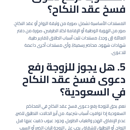
فسخ عقد النكاح؟
المستندات الأساسية تشمل: صورة من وثيقة الزواج أو عقد النكاح،
صور من الهوية الوطنية أو الإقامة لكلا الطرفين، صورة من دفتر
العائلة (إن وجد)، مستندات تثبت أسباب الطلاق (تقارير طبية،
شهادات شهود، محاضر رسمية)، وأي مستندات أخرى داعمة
للدعوى.
5. هل يجوز للزوجة رفع
دعوى فسخ عقد النكاح
في السعودية؟
نعم، يحق للزوجة رفع دعوى فسخ عقد النكاح في المحاكم
السعودية إذا توافرت أسباب شرعية. من أبرز الحالات: التطليق للضرر،
عدم الإنفاق، الهجر والغياب الطويل، وجود عيوب خفيت عنها قبل
الزواج، أو التطليق للشقاق. يجب على الزوجة إثبات الضرر أو السبب