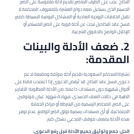
النكاح . يجب على الطرف المتضرر تقديم أدلة ملموسة على الضرر
الجسيم الذي يستحيل معه دوام العشرة بالمعروف. المحكمة لا
تقبل الخلافات الزوجية العادية أو المشاكل اليومية البسيطة كمبرر
فسخ عقد النكاحبل تبحث عن أدلة قوية على الضرر المستمر أو
الإخلال الواضح بالحقوق الشرعية.
2. ضعف الأدلة والبينات
المقدمة:
تشترط المحاكم السعودية تقديم أدلة موثقة ومقنعة لدعم
دعوى فسخ عقد النكاح. قد تُرفض الدعوى إذا اعتمدت فقط على
أقوال شفهية دون مستندات داعمة. من الأدلة المطلوبة: التقارير
الطبية في حالات العنف الجسدي، شهادة شهود عيان موثوقين
على الضرر، المحاضر الرسمية من الشرطة أو مراكز الحماية
الاجتماعية، أو أي مستندات رسمية توثق الضرر الواقع. عدم توفر
هذه الأدلة يضعف موقف المدعي بشكل كبير.
الحل: جمع وتوثيق جميع الأدلة قبل رفع الدعوى،