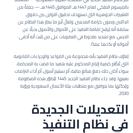
بالمرسوم الملكي لعام 1447هـ الموافق 1445هـ — جملةً من
التغييرات الجوهرية التي تستهدف تحقيق التوازن بين حقوق
الدائنين وصون كرامة المدينين. ولعلّ أبرز ما يميّز هذا النظام عن
سابقه أنه يُرسّخ ثقافة التنفيذ على الأموال والأصول بديلًا عن
الحبس، مع تشديد ملحوظ في العقوبات على من يُثبت أنه أخفى
أمواله أو بدّدها عمدًا.
يُعرَّف نظام التنفيذ بأنه مجموعة من القواعد والإجراءات القانونية
التي تُنظّم كيفية إلزام المحكوم عليه بتنفيذ ما قضت به المحكمة،
سواء أكان ذلك دفعَ مبالغ مالية، أم تسليم أصول، أم أداء التزامات
بعينها. وقد جاء نظام التنفيذ الجديد 1445 ليُطوّر هذه المنظومة
ويُحدّثها بما يتوافق مع متطلبات بيئة الأعمال السعودية ورؤية
2030.
التعديلات الجديدة
في نظام التنفيذ