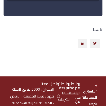
تابعنا
روابط
روابط
تواصل معنا
مهمة
سريعة
العنوان : 5000 طريق الملك
“ماستري
الرئيسية
قضايا
فهد ، مركز الجميعة ، الرياض
للمحاماة”
هي
الشركات
من
، المملكة العربية السعودية
شركة