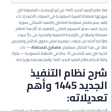
يُعدّ نظام التنفيذ الجديد 1445 من أبرز الإصلاحات التشريعية التي
شهدتها المملكة العربية السعودية في السنوات الأخيرة، إذ جاء
ليُعيد رسم ملامح منظومة التقاضي والتنفيذ القضائي بصورة
جذرية. فمنذ صدور المرسوم الملكي المُعتمِد له، أثار هذا النظام
اهتمامًا واسعًا في الأوساط القانونية والتجارية على حدٍّ سواء،
نظرًا لما أحدثه من تحولات جوهرية تمسّ حقوق الدائنين والمدينين
معًا. في هذا المقال، تستعرض
ماستري للمحاماة
— ذات
الخبرة التي تمتد لأكثر من 15 عامًا في الأنظمة السعودية — شرحًا
وافيًا لأحكام نظام التنفيذ الجديد 1445 وأهم تعديلاته وإجراءاته.
شرح نظام التنفيذ
الجديد 1445 وأهم
تعديلاته:
أقرّ نظام التنفيذ الجديد في المملكة العربية السعودية — المعتمد