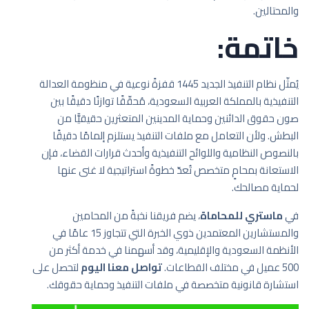
والمحتالين.
خاتمة:
يُمثّل نظام التنفيذ الجديد 1445 قفزةً نوعية في منظومة العدالة
التنفيذية بالمملكة العربية السعودية، مُحقّقًا توازنًا دقيقًا بين
صون حقوق الدائنين وحماية المدينين المتعثرين حقيقيًّا من
البطش. ولأن التعامل مع ملفات التنفيذ يستلزم إلمامًا دقيقًا
بالنصوص النظامية واللوائح التنفيذية وأحدث قرارات القضاء، فإن
الاستعانة بمحامٍ متخصص تُعدّ خطوةً استراتيجية لا غنى عنها
لحماية مصالحك.
في
ماستري للمحاماة
، يضم فريقنا نخبةً من المحامين
والمستشارين المعتمدين ذوي الخبرة التي تتجاوز 15 عامًا في
الأنظمة السعودية والإقليمية، وقد أسهمنا في خدمة أكثر من
500 عميل في مختلف القطاعات.
تواصل معنا اليوم
لتحصل على
استشارة قانونية متخصصة في ملفات التنفيذ وحماية حقوقك.