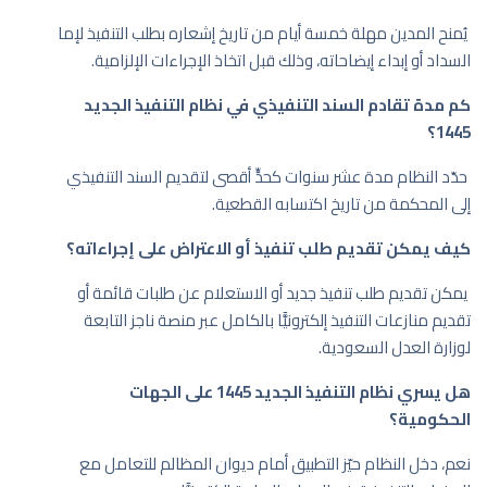
يُمنح المدين مهلة خمسة أيام من تاريخ إشعاره بطلب التنفيذ لإما
السداد أو إبداء إيضاحاته، وذلك قبل اتخاذ الإجراءات الإلزامية.
كم مدة تقادم السند التنفيذي في نظام التنفيذ الجديد
1445؟
حدّد النظام مدة عشر سنوات كحدٍّ أقصى لتقديم السند التنفيذي
إلى المحكمة من تاريخ اكتسابه القطعية.
كيف يمكن تقديم طلب تنفيذ أو الاعتراض على إجراءاته؟
يمكن تقديم طلب تنفيذ جديد أو الاستعلام عن طلبات قائمة أو
تقديم منازعات التنفيذ إلكترونيًّا بالكامل عبر منصة ناجز التابعة
لوزارة العدل السعودية.
هل يسري نظام التنفيذ الجديد 1445 على الجهات
الحكومية؟
نعم، دخل النظام حيّز التطبيق أمام ديوان المظالم للتعامل مع