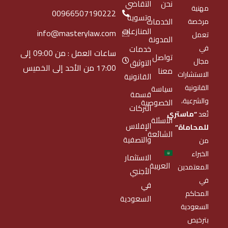
نحن
التقاضي
مهنية
00966507190222
وتسوية
الخدمات
مرخصة
المنازعات
info@masterylaw.com
تعمل
المدونة
في
خدمات
ساعات العمل : من 09:00 إلى
تواصل
مجال
التوثيق
17:00 من الأحد إلى الخميس
معنا
الاستشارات
القانونية
القانونية
سياسة
قسمة
والشرعية،
الخصوصية
التركات
تُعد
“ماستري
الأسئلة
الإفلاس
للمحاماة”
الشائعة
والتصفية
من
الخبراء
الاستثمار
العربية
المعتمدين
الأجنبي
في
في
المحاكم
السعودية
السعودية
بترخيص