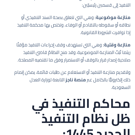
التنفيذ إلى قسمين رئيسيّين:
منازعة موضوعية:
وهي التي تتعلق بصحة السند التنفيذي أو
نطاقه أو سقوطه بالتقادم أو الوفاء، وتختص بها محكمة التنفيذ
إذا توافرت الشروط القانونية.
منازعة وقتية:
وهي التي تستهدف وقف إجراءات التنفيذ مؤقتًا
ريثما تُبَتّ المنازعة الموضوعية، وقد منح النظامُ قاضيَ التنفيذ
صلاحية إصدار قرار بالوقف أو الاستمرار وفق ما تقتضيه المصلحة.
ولتقديم منازعة التنفيذ أو الاستعلام عن طلبات قائمة، يمكن إتمام
ذلك إلكترونيًّا بالكامل عبر
منصة ناجز
التابعة لوزارة العدل
السعودية.
محاكم التنفيذ في
ظل نظام التنفيذ
الجديد 1445: