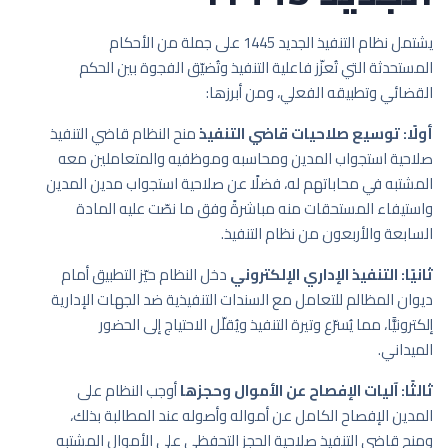
يشتمل نظام التنفيذ الجديد 1445 على جملة من الأحكام
المستحدثة التي تُعزّز فاعلية التنفيذ وتُضيّق الفجوة بين الحكم
القضائي وتطبيقه الفعلي، ومن أبرزها:
أولًا: توسيع صلاحيات قاضي التنفيذ
منح النظام قاضي التنفيذ
صلاحية استجواب المدين ومحاسبه وموظفيه والمتعاملين معه
المشتبه في محاباتهم له، فضلًا عن صلاحية استجواب مدين المدين
واستيفاء المستحقات منه مباشرةً وفق ما نصّت عليه المادة
السابعة والأربعون من نظام التنفيذ.
ثانيًا: التنفيذ الإداري الإلكتروني
دخل النظام حيّز التطبيق أمام
ديوان المظالم للتعامل مع السندات التنفيذية ضد الجهات الإدارية
إلكترونيًّا، مما يُسرّع وتيرة التنفيذ ويُقلّل الاحتياج إلى الحضور
الميداني.
ثالثًا: آليات الإفصاح عن الأموال وحجزها
أوجب النظام على
المدين الإفصاح الكامل عن أمواله وأصوله عند المطالبة بذلك،
ومنح قاضي التنفيذ صلاحية الحجز التحفظي على الأموال المشتبه