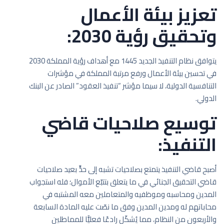
تعزيز بيئة الأعمال
وتحقيق رؤية 2030:
يتوافق نظام التنفيذ الجديد 1445 مع أهداف رؤية المملكة 2030
في تحسين بيئة الأعمال ورفع مرتبة المملكة في مؤشرات
التنافسية الدولية، لا سيما مؤشر “تنفيذ العقود” الصادر عن البنك
الدولي.
توسيع صلاحيات قاضي
التنفيذ:
أصبح قاضي التنفيذ يتمتع بصلاحيات تشبه إلى حدٍّ بعيد صلاحيات
قاضي التحقيق الجنائي في ما يتعلق بتتبّع الأموال؛ فله استجواب
المدين ومحاسبه وموظفيه والمتعاملين معه المشتبه في
محاباتهم له ومدين المدين وفق ما نصّت عليه المادة السابعة
والأربعون من النظام، مما يُشكّل رادعًا فعليًّا للمماطلين