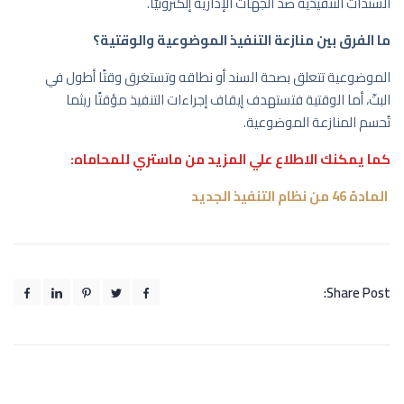
السندات التنفيذية ضد الجهات الإدارية إلكترونيًّا.
ما الفرق بين منازعة التنفيذ الموضوعية والوقتية؟
الموضوعية تتعلق بصحة السند أو نطاقه وتستغرق وقتًا أطول في
البتّ، أما الوقتية فتستهدف إيقاف إجراءات التنفيذ مؤقتًا ريثما
تُحسم المنازعة الموضوعية.
كما يمكنك الاطلاع علي المزيد من ماستري للمحاماه:
المادة 46 من نظام التنفيذ الجديد
Share Post: