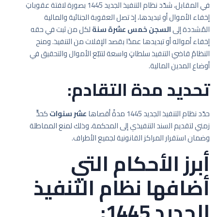
في المقابل، شدّد نظام التنفيذ الجديد 1445 بصورة لافتة عقوباتِ
إخفاء الأموال أو تبديدها، إذ تصل العقوبة الجنائية والمالية
المُشددة إلى
السجن خمس عشرة سنة
لكل من ثبت في حقه
إخفاء أمواله أو تبديدها عمدًا بقصد الإفلات من التنفيذ. ومنح
النظامُ قاضيَ التنفيذ سلطاتٍ واسعة لتتبّع الأموال والتحقيق في
أوضاع المدين المالية.
تحديد مدة التقادم:
حدّد نظام التنفيذ الجديد 1445 مدةً أقصاها
عشر سنوات
كحدٍّ
زمني لتقديم السند التنفيذي إلى المحكمة، وذلك لمنع المماطلة
وضمان استقرار المراكز القانونية لجميع الأطراف.
أبرز الأحكام التي
أضافها نظام التنفيذ
الجديد 1445: