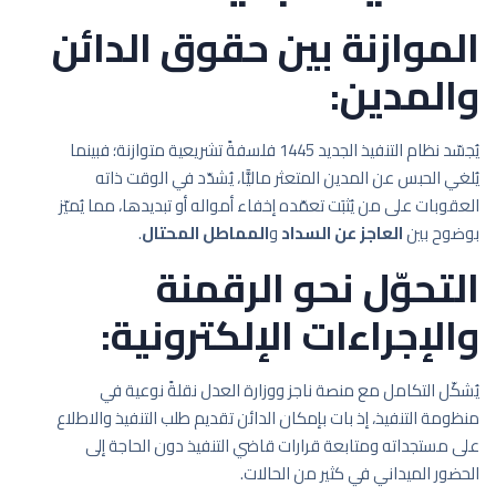
الموازنة بين حقوق الدائن
والمدين:
يُجسّد نظام التنفيذ الجديد 1445 فلسفةً تشريعية متوازنة؛ فبينما
يُلغي الحبس عن المدين المتعثر ماليًّا، يُشدّد في الوقت ذاته
العقوبات على من يُثبَت تعمّده إخفاء أمواله أو تبديدها، مما يُميّز
بوضوح بين
العاجز عن السداد
و
المماطل المحتال
.
التحوّل نحو الرقمنة
والإجراءات الإلكترونية:
يُشكّل التكامل مع منصة ناجز ووزارة العدل نقلةً نوعية في
منظومة التنفيذ، إذ بات بإمكان الدائن تقديم طلب التنفيذ والاطلاع
على مستجداته ومتابعة قرارات قاضي التنفيذ دون الحاجة إلى
الحضور الميداني في كثير من الحالات.