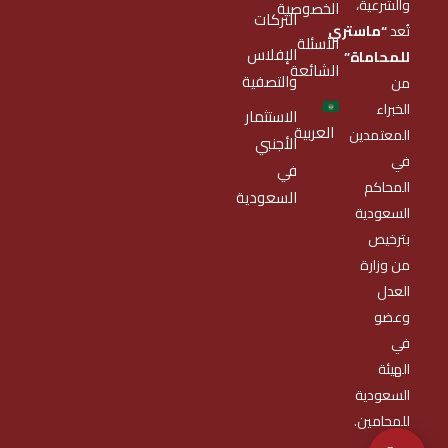
والشرعية،
الخصوصية
التركات
تُعد
“ماستري
الأسئلة
الإفلاس
للمحاماة”
الشائعة
والتصفية
من
الخبراء
الاستثمار
العربية
المعتمدين
الأجنبي
في
في
المحاكم
السعودية
السعودية
بترخيص
من وزارة
العدل
وعضو
في
الهيئة
السعودية
للمحامين.