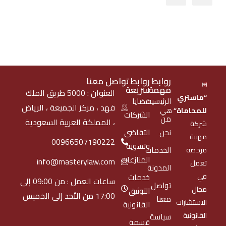
روابط
روابط
تواصل معنا
مهمة
سريعة
العنوان : 5000 طريق الملك
“ماستري
الرئيسية
قضايا
فهد ، مركز الجميعة ، الرياض
للمحاماة”
هي
الشركات
من
، المملكة العربية السعودية
شركة
نحن
التقاضي
مهنية
00966507190222
وتسوية
الخدمات
مرخصة
المنازعات
info@masterylaw.com
تعمل
المدونة
في
خدمات
ساعات العمل : من 09:00 إلى
تواصل
مجال
التوثيق
17:00 من الأحد إلى الخميس
معنا
الاستشارات
القانونية
القانونية
سياسة
قسمة