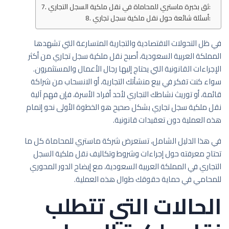
ثق بخبرة ماستري للمحاماة في نقل ملكية السجل التجاري:
أسئلة شائعة حول نقل ملكية سجل تجاري:
في ظل التحولات الاقتصادية والتجارية المتسارعة التي تشهدها
المملكة العربية السعودية، أصبح نقل ملكية سجل تجاري من أكثر
الإجراءات القانونية التي يحتاج إليها رجال الأعمال والمستثمرون.
سواء كنت تفكر في بيع منشأتك التجارية، أو الانسحاب من شراكة
قائمة، أو توريث نشاطك التجاري لأحد أفراد الأسرة، فإن فهم آلية
نقل ملكية سجل تجاري بشكل صحيح هو الخطوة الأولى نحو إتمام
هذه العملية دون تعقيدات قانونية.
في هذا الدليل الشامل، تستعرض شركة ماستري للمحاماة كل ما
تحتاج معرفته حول إجراءات وشروط وتكاليف نقل ملكية السجل
التجاري في المملكة العربية السعودية، مع إيضاح الدور المحوري
للمحامي في حماية حقوقك طوال هذه العملية.
الحالات التي تتطلب