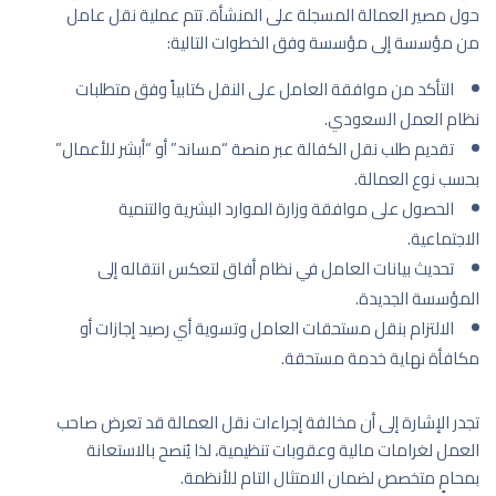
حول مصير العمالة المسجلة على المنشأة. تتم عملية نقل عامل
من مؤسسة إلى مؤسسة وفق الخطوات التالية:
التأكد من موافقة العامل على النقل كتابياً وفق متطلبات
نظام العمل السعودي.
تقديم طلب نقل الكفالة عبر منصة “مساند” أو “أبشر للأعمال”
بحسب نوع العمالة.
الحصول على موافقة وزارة الموارد البشرية والتنمية
الاجتماعية.
تحديث بيانات العامل في نظام أفاق لتعكس انتقاله إلى
المؤسسة الجديدة.
الالتزام بنقل مستحقات العامل وتسوية أي رصيد إجازات أو
مكافأة نهاية خدمة مستحقة.
تجدر الإشارة إلى أن مخالفة إجراءات نقل العمالة قد تعرض صاحب
العمل لغرامات مالية وعقوبات تنظيمية، لذا يُنصح بالاستعانة
بمحامٍ متخصص لضمان الامتثال التام للأنظمة.