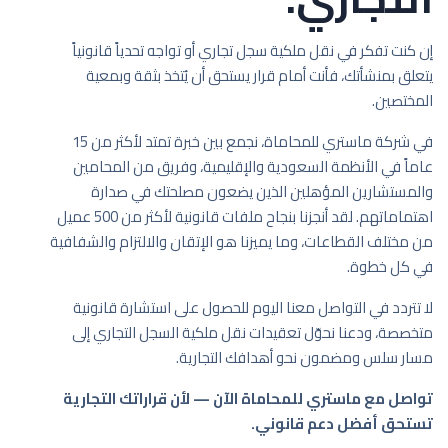
إن كنت تفكر في نقل ملكية سجل تجاري أو تواجه تحدياً قانونياً
يتعلق بمنشأتك، فأنت أمام قرار يستحق أن يُتخذ بثقة وبمعية
المختصين.
في شركة ماستري للمحاماة، نجمع بين خبرة تمتد لأكثر من 15
عاماً في الأنظمة السعودية والإقليمية، وفريق من المحامين
والمستشارين المؤهلين الذين يضعون مصلحتك في صدارة
اهتماماتهم. لقد أنجزنا بنجاح ملفات قانونية لأكثر من 500 عميل
من مختلف القطاعات، وما يميزنا هو الإتقان والالتزام والشفافية
في كل خطوة.
لا تتردد في التواصل معنا اليوم للحصول على استشارة قانونية
متخصصة، ودعنا نحوّل تعقيدات نقل ملكية السجل التجاري إلى
مسار سلس ومضمون نحو أهدافك التجارية.
تواصل مع ماستري للمحاماة الآن — لأن قراراتك التجارية
تستحق أفضل دعم قانوني.