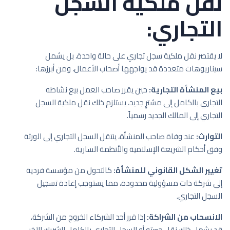
نقل ملكية السجل
التجاري:
لا يقتصر نقل ملكية سجل تجاري على حالة واحدة، بل يشمل
سيناريوهات متعددة قد يواجهها أصحاب الأعمال، ومن أبرزها:
بيع المنشأة التجارية:
حين يقرر صاحب العمل بيع نشاطه
التجاري بالكامل إلى مشترٍ جديد، يستلزم ذلك نقل ملكية السجل
التجاري إلى المالك الجديد رسمياً.
التوارث:
عند وفاة صاحب المنشأة، ينتقل السجل التجاري إلى الورثة
وفق أحكام الشريعة الإسلامية والأنظمة السارية.
تغيير الشكل القانوني للمنشأة:
كالتحول من مؤسسة فردية
إلى شركة ذات مسؤولية محدودة، مما يستوجب إعادة تسجيل
السجل التجاري.
الانسحاب من الشراكة:
إذا قرر أحد الشركاء الخروج من الشركة،
قد يشمل ذلك نقل حصته أو السجل التجاري بالكامل للشريك الآخر.