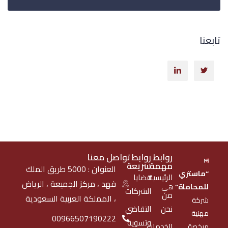
تابعنا
روابط
روابط
تواصل معنا
مهمة
سريعة
العنوان : 5000 طريق الملك
“ماستري
الرئيسية
قضايا
فهد ، مركز الجميعة ، الرياض
للمحاماة”
هي
الشركات
من
، المملكة العربية السعودية
شركة
نحن
التقاضي
مهنية
00966507190222
وتسوية
الخدمات
مرخصة