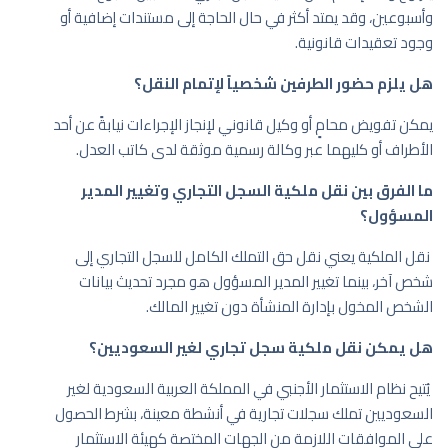
وأسبوعين، وقد يمتد أكثر في حال الحاجة إلى مستندات إضافية أو
وجود تعقيدات قانونية.
هل يلزم حضور الطرفين شخصياً لإتمام النقل؟
يمكن تفويض محامٍ أو وكيل قانوني لإنجاز الإجراءات نيابةً عن أحد
الأطراف أو كليهما عبر وكالة رسمية موثقة لدى كاتب العدل.
ما الفرق بين نقل ملكية السجل التجاري وتغيير المدير
المسؤول؟
نقل الملكية يعني نقل حق التملك الكامل للسجل التجاري إلى
شخص آخر، بينما تغيير المدير المسؤول هو مجرد تحديث بيانات
الشخص المخول بإدارة المنشأة دون تغيير المالك.
هل يمكن نقل ملكية سجل تجاري لغير السعوديين؟
يُتيح نظام الاستثمار الأجنبي في المملكة العربية السعودية لغير
السعوديين تملك سجلات تجارية في أنشطة معينة، بشرط الحصول
على الموافقات اللازمة من الجهات المختصة كهيئة الاستثمار