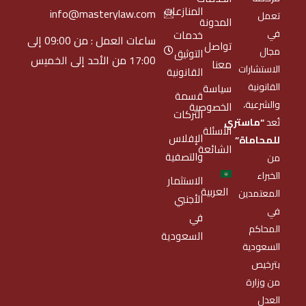
المنازعات
info@masterylaw.com
تعمل
المدونة
في
خدمات
ساعات العمل : من 09:00 إلى
تواصل
مجال
التوثيق
17:00 من الأحد إلى الخميس
معنا
الاستشارات
القانونية
القانونية
سياسة
قسمة
والشرعية،
الخصوصية
التركات
تُعد
“ماستري
الأسئلة
الإفلاس
للمحاماة”
الشائعة
والتصفية
من
الخبراء
الاستثمار
العربية
المعتمدين
الأجنبي
في
في
المحاكم
السعودية
السعودية
بترخيص
من وزارة
العدل