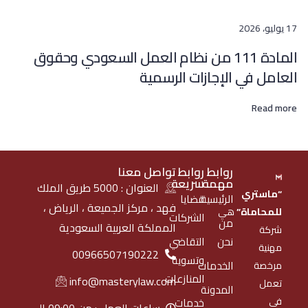
17 يوليو، 2026
المادة 111 من نظام العمل السعودي وحقوق
العامل في الإجازات الرسمية
Read more
روابط
روابط
تواصل معنا
مهمة
سريعة
العنوان : 5000 طريق الملك
“ماستري
الرئيسية
قضايا
فهد ، مركز الجميعة ، الرياض ،
للمحاماة”
هي
الشركات
من
المملكة العربية السعودية
شركة
نحن
التقاضي
مهنية
00966507190222
وتسوية
الخدمات
مرخصة
المنازعات
info@masterylaw.com
تعمل
المدونة
في
خدمات