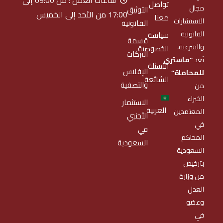
ساعات العمل : من 09:00 إلى
تواصل
مجال
التوثيق
17:00 من الأحد إلى الخميس
معنا
الاستشارات
القانونية
القانونية
سياسة
قسمة
والشرعية،
الخصوصية
التركات
تُعد
“ماستري
الأسئلة
الإفلاس
للمحاماة”
الشائعة
والتصفية
من
الخبراء
الاستثمار
العربية
المعتمدين
الأجنبي
في
في
المحاكم
السعودية
السعودية
بترخيص
من وزارة
العدل
وعضو
في